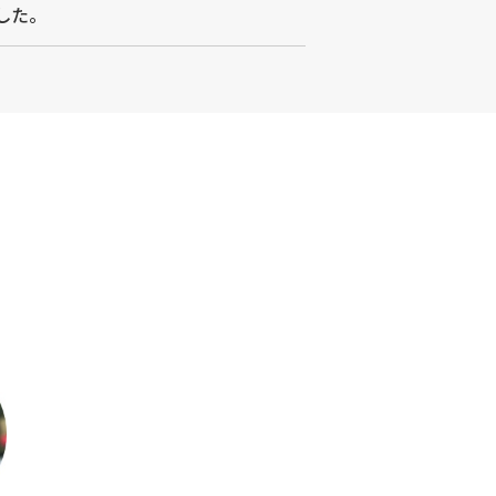
した。
」