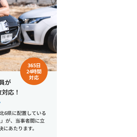
365日
24時間
対応
員が
故対応！
北6県に配置している
員」が、当事者間に立
決にあたります。